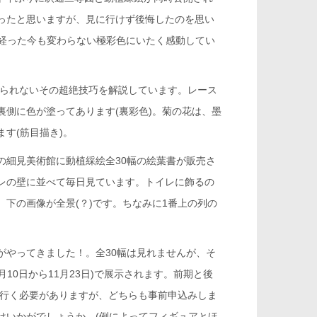
ったと思いますが、見に行けず後悔したのを思い
上経った今も変わらない極彩色にいたく感動してい
じられないその超絶技巧を解説しています。レース
側に色が塗ってあります(裏彩色)。菊の花は、墨
す(筋目描き)。
の細見美術館に動植綵絵全30幅の絵葉書が販売さ
レの壁に並べて毎日見ています。トイレに飾るの
下の画像が全景(？)です。ちなみに1番上の列の
がやってきました！。全30幅は見れませんが、そ
月10日から11月23日)で展示されます。前期と後
回行く必要がありますが、どちらも事前申込みしま
はいかがでしょうか。(例によってフィギュアとほ