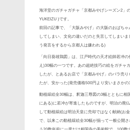
海洋堂のガチャガチャ「京都みやげシーズン2」の伊
YUKEIZU )です。
前回の記事で、「大阪みやげ」の大阪のおばちゃ
してしまい、文化の違いだのと失言してしまいま
う発言をするから京都人は嫌われる)
「向日葵雄鶏図」は、江戸時代の天才絵師若冲の
え)30幅の一つです。あの超絶技巧の絵をガチャ
したが、とあるお店で「京都みやげ」のバラ売り
たが、安かった(発売価格500円より安いまさかの1
動植綵絵全30幅は、釈迦三尊図の3幅とともに相
にある)に若冲が寄進したものですが、明治の廃
して動植綵絵は明治天皇に売却ではなく献納(お金
で、以来この動植綵絵全30幅が揃って一般公開
う20数年前に一度だけ相国寺の美術館で、100