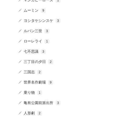
マンガヒーローズ
1
ムーミン
9
ヨシタケシンスケ
3
ルパン三世
3
ローレライ
1
七不思議
3
三丁目の夕日
2
三国志
2
世界名作劇場
9
乗り物
1
亀有公園前派出所
3
人形劇
2