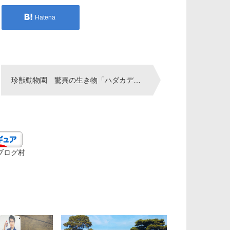
Hatena
珍獣動物園 驚異の生き物「ハダカデバネズミ」は期待の星
ブログ村