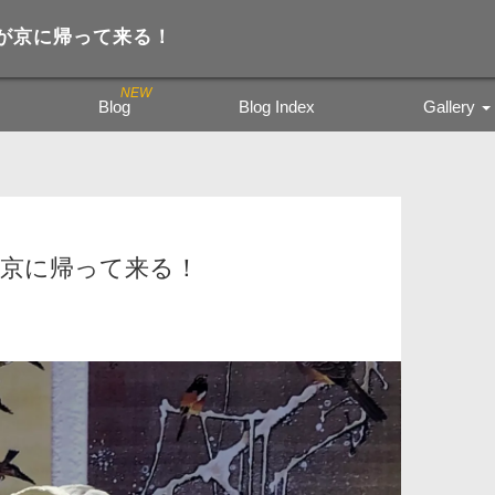
が京に帰って来る！
Blog
Blog Index
Gallery
Trading Figure
Tamiya Miritar
色鉛筆の風景
が京に帰って来る！
kyoto city bu