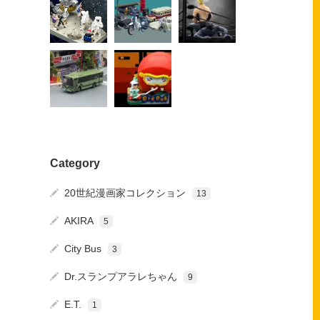
Category
20世紀漫画家コレクション
13
AKIRA
5
City Bus
3
Dr.スランプアラレちゃん
9
E.T.
1