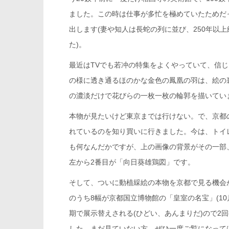
ました。この時は仕事が多忙を極めていたためだ
出します(妻や知人は長蛇の列に並び、250年以
た)。
最近はTVでも若冲の特集をよくやっていて、信
の様に透き通るほのかな金色の鳳凰の羽は、絵の裏
の濃淡だけで花びらの一枚一枚の輪郭を描いていま
本物が見たいけど東京までは行けない。で、京都
れているのを知り買いに行きました。今は、トイ
も何なんだかですが、上の画像の背景がその一部、
左から2番目が「向日葵雄鶏図」です。
そして、ついに動植綵絵の本物を京都で見る機会
のうち8幅が京都国立博物館の「皇室の名宝」(10
期で展示替えされる(ひどい、あんまりだ)ので2
した。まだ見ていない方、ぜひ一度ご覧になって