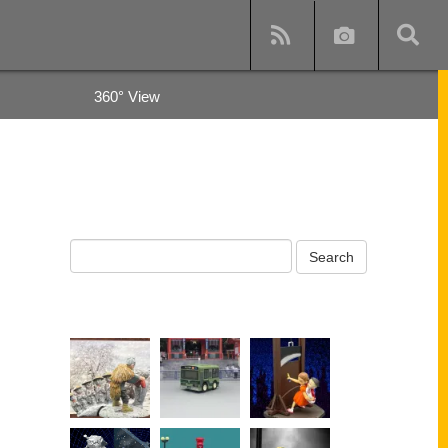
360° View
y
s and subway