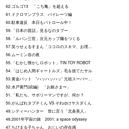
62.ゴルゴ13 「こち亀」を超える
61.ドクロマンプラス パイレーツ編
60.駐車違反 本日もパトロール中！
59.「日本の昔話」見るなのタブー
58.「ルパン三世」次元カップ麺をつくる
57.笑ゥせぇるすまん「ココロのスキマ、お埋…
56.ムーミン谷の夜
55.「むかし懐かしロボット」TIN TOY ROBOT
54.「はじめ人間ギャートルズ」毛を捨てたサル
53.黄金バット ”ハッハッハッ” 元祖スーパー…
52.水戸黄門(続編) 「お銀さま〜」
51.「私たち、サボリーマンですが、何か？
50.がんばれタブチくん VS それゆけヤスダくん
49.シティーハンター 世に言う「北条美人」
48.2001年宇宙の旅 2001: a space odyssey
47.ちびまる子ちゃん おじいの存在感