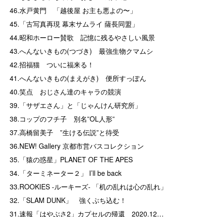
46.水戸黄門 「越後屋 お主も悪よの〜」
45.「古写真再現 幕末サムライ 薩長同盟」
44.昭和ホーロー賛歌 記憶に残るやさしい風景
43.へんないきもの(つづき) 最強生物クマムシ
42.招福猫 ついに福来る！
41.へんないきもの(まえがき) 便所すっぽん
40.笑点 おじさん達のキャラの競演
39.「サザエさん」と「じゃんけん研究所」
38.コップのフチ子 別名”OL人形”
37.高橋留美子 ”生ける伝説”と待受
36.NEW! Gallery 京都市営バスコレクション
35.「猿の惑星」PLANET OF THE APES
34.「ターミネーター２」 I’ll be back
33.ROOKIES -ルーキーズ- 「机の乱れは心の乱れ」
32.「SLAM DUNK」 強くぶち込む！
31.速報「はやぶさ2」カプセルの帰還 2020.12…