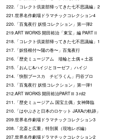
222.「コレクト倶楽部帰ってきた七不思議編」2
221.世界名作劇場ドラマチックコレクション4
220.「百鬼夜行 妖怪コレクション」第一弾2
219.ART WORKS 開田裕治「東宝」編 PARTⅡ
218.「コレクト倶楽部帰ってきた七不思議編」1
217.「妖怪根付〜陽の巻〜」百鬼夜行
216.「歴史ミュージアム 埴輪と土偶＋土器
215.「おんじ&ハイジとヨーゼフ」ハイジ
214.「快獣ブースカ チビラくん」円谷プロ
213.「百鬼夜行 妖怪コレクション」第一弾1
212.ART WORKS 開田裕治PARTⅢ３rd2
211.「歴史ミュージアム 国宝土偶」女神降臨
210.「はやぶさと日本のロケット JAXAの軌跡」
209.世界名作劇場ドラマチックコレクション3
208.「北斎と広重」特別展（現地レポ編）
207.世界名作劇場ドラマチックコレクション2