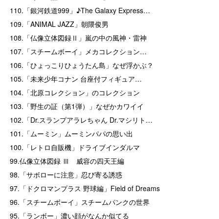
110.「銀河鉄道999」♪The Galaxy Express…
109.「ANIMAL JAZZ」朝隈俊男
108.「仏像立体図録Ⅱ」嵐の中の風神・雷神
107.「スチームボーイ」メカコレクション…
106.「ひょっこりひょうたん島」なぜ浮かぶ？
105.「未来少年コナン 台座付フィギュア…
104.「北原コレクション」のコレクション
103.「野生の証（第1弾）」なぜかカワイイ
102.「Dr.スランプアラレちゃん Dr.マシリト…
101.「ムーミン」ムーミンパパの思い出
100.「レトロ自販機」ドライブインダルマ
99.仏像立体図録 Ⅲ 威容の四天王編
98.「サボローに注意」忍び寄る誘惑
97.「ドクロマンプラス 野球編」Field of Dreams
96.「スチームボーイ」スチームパンクの世界
95.「ランボー」濃い顔がなんか似てる