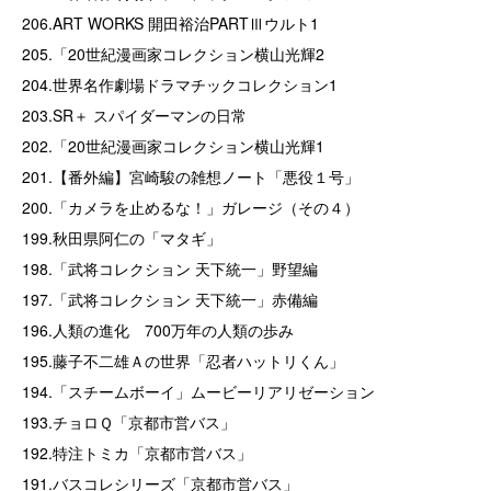
206.ART WORKS 開田裕治PARTⅢウルト1
205.「20世紀漫画家コレクション横山光輝2
204.世界名作劇場ドラマチックコレクション1
203.SR＋ スパイダーマンの日常
202.「20世紀漫画家コレクション横山光輝1
201.【番外編】宮崎駿の雑想ノート「悪役１号」
200.「カメラを止めるな！」ガレージ（その４）
199.秋田県阿仁の「マタギ」
198.「武将コレクション 天下統一」野望編
197.「武将コレクション 天下統一」赤備編
196.人類の進化 700万年の人類の歩み
195.藤子不二雄Ａの世界「忍者ハットリくん」
194.「スチームボーイ」ムービーリアリゼーション
193.チョロＱ「京都市営バス」
192.特注トミカ「京都市営バス」
191.バスコレシリーズ「京都市営バス」