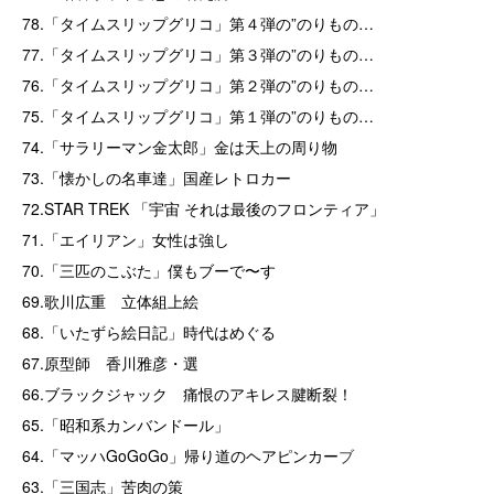
78.「タイムスリップグリコ」第４弾の”のりもの…
77.「タイムスリップグリコ」第３弾の”のりもの…
76.「タイムスリップグリコ」第２弾の”のりもの…
75.「タイムスリップグリコ」第１弾の”のりもの…
74.「サラリーマン金太郎」金は天上の周り物
73.「懐かしの名車達」国産レトロカー
72.STAR TREK 「宇宙 それは最後のフロンティア」
71.「エイリアン」女性は強し
70.「三匹のこぶた」僕もブーで〜す
69.歌川広重 立体組上絵
68.「いたずら絵日記」時代はめぐる
67.原型師 香川雅彦・選
66.ブラックジャック 痛恨のアキレス腱断裂！
65.「昭和系カンバンドール」
64.「マッハGoGoGo」帰り道のヘアピンカー
ブ
63.「三国志」苦肉の策