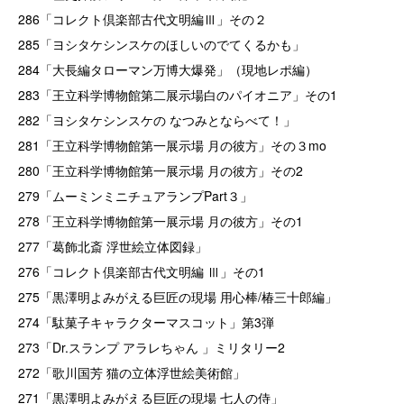
286「コレクト倶楽部古代文明編Ⅲ」その２
285「ヨシタケシンスケのほしいのでてくるかも」
284「大長編タローマン万博大爆発」（現地レポ編）
283「王立科学博物館第二展示場白のパイオニア」その1
282「ヨシタケシンスケの なつみとならべて！」
281「王立科学博物館第一展示場 月の彼方」その３mo
280「王立科学博物館第一展示場 月の彼方」その2
279「ムーミンミニチュアランプPart３」
278「王立科学博物館第一展示場 月の彼方」その1
277「葛飾北斎 浮世絵立体図録」
276「コレクト倶楽部古代文明編 Ⅲ」その1
275「黒澤明よみがえる巨匠の現場 用心棒/椿三十郎編」
274「駄菓子キャラクターマスコット」第3弾
273「Dr.スランプ アラレちゃん 」ミリタリー2
272「歌川国芳 猫の立体浮世絵美術館」
271「黒澤明よみがえる巨匠の現場 七人の侍」