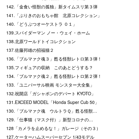
142.「金食い怪獣の孤独」新タイムスリ第３弾
141.「ぶりきのおもちゃ館 北原コレクション」
140.「どうぶつオーケストラ ０１」
139.スパイダーマン ノー・ウェイ・ホーム
138.北原ワールドトイコレクション
137.佐藤邦雄の招福猫２
136.「ブルマァク魂３」甦る怪獣レトロ第３弾！
135.フィギュアの収納 このあとどうする？
134.「ブルマァク魂２」甦る怪獣レトロ第２弾！
133.「ユニバーサル映画 モンスター大全集」
132.祝開店「ガシャポンのデパート KYOTO」
131.EXCEED MODEL「Honda Super Cub 50」
130.「ブルマァク魂 ウルトラＱ」甦る怪獣…
129.「仕事猫（マスク付）」新型コロナの…
128「カメラを止めるな！」ガレージ（その３）
127.ケーターハムスーパーセブン 1/43モデル