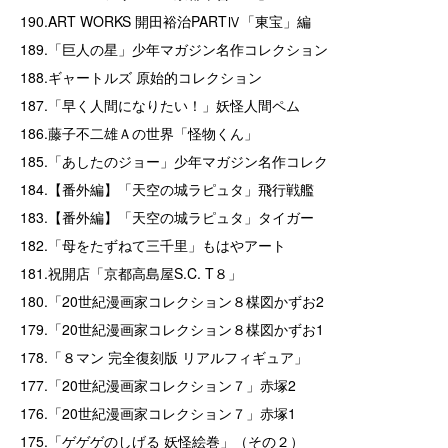
190.ART WORKS 開田裕治PARTⅣ「東宝」編
189.「巨人の星」少年マガジン名作コレクション
188.ギャートルズ 原始的コレクション
187.「早く人間になりたい！」妖怪人間ペム
186.藤子不二雄Ａの世界「怪物くん」
185.「あしたのジョー」少年マガジン名作コレク
184.【番外編】「天空の城ラピュタ」飛行戦艦
183.【番外編】「天空の城ラピュタ」タイガー
182.「母をたずねて三千里」もはやアート
181.祝開店「京都高島屋S.C. T８」
180.「20世紀漫画家コレクション８楳図かずお2
179.「20世紀漫画家コレクション８楳図かずお1
178.「８マン 完全復刻版 リアルフィギュア」
177.「20世紀漫画家コレクション７」赤塚2
176.「20世紀漫画家コレクション７」赤塚1
175.「ゲゲゲのしげる 妖怪絵巻」（その２）