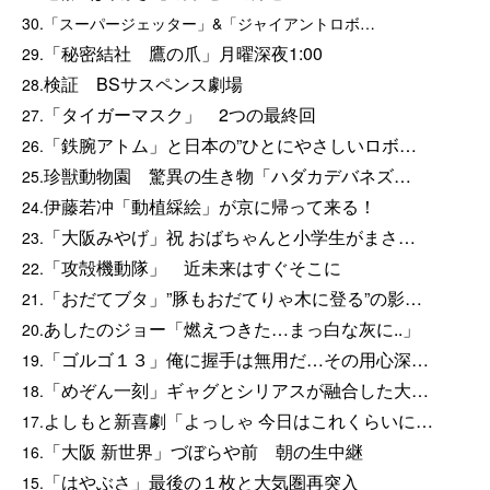
30.「スーパージェッター」&「ジャイアントロボ…
「秘密結社 鷹の爪」月曜深夜1:00
29.
検証 BSサスペンス劇場
28.
「タイガーマスク」 2つの最終回
27.
「鉄腕アトム」と日本の”ひとにやさしいロボ…
26.
珍獣動物園 驚異の生き物「ハダカデバネズ…
25.
伊藤若冲「動植綵絵」が京に帰って来る！
24.
「大阪みやげ」祝 おばちゃんと小学生がまさ…
23.
「攻殻機動隊」 近未来はすぐそこに
22.
「おだてブタ」”豚もおだてりゃ木に登る”の影…
21.
あしたのジョー「燃えつきた…まっ白な灰に..」
20.
「ゴルゴ１３」俺に握手は無用だ…その用心深…
19.
「めぞん一刻」ギャグとシリアスが融合した大…
18.
よしもと新喜劇「よっしゃ 今日はこれくらいに…
17.
「大阪 新世界」づぼらや前 朝の生中継
16.
「はやぶさ」最後の１枚と大気圏再突入
15.