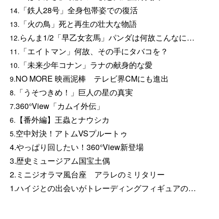
「鉄人28号」全身包帯姿での復活
14.
「火の鳥」死と再生の壮大な物語
13.
らんま1/2「早乙女玄馬」パンダは何故こんなに…
12.
「エイトマン」何故、その手にタバコを？
11.
「未来少年コナン」ラナの献身的な愛
10.
NO MORE 映画泥棒 テレビ界CMにも進出
9.
「うそつきめ！」巨人の星の真実
8.
360°View「カムイ外伝」
7.
【番外編】王蟲とナウシカ
6.
空中対決！アトムVSプルートゥ
5.
4.
やっぱり回したい！360°View新登場
3.歴史ミュージアム国宝土偶
2.ミニジオラマ風台座 アラレのミリタリー
1.
ハイジとの出会いがトレーディングフィギュアの…
RSS