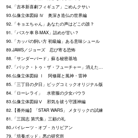
94.「吉本新喜劇フィギュア」ごめんクサい
93.仏像立体図録 Ⅳ 奥深き造仏の世界編
92.「キョエちゃん」あなたの声はどこの誰？
91.「バスケ車 B-MAX」詰めが甘い？
90.「カッパの飼い方 初級編」ある意味シュール
89.JAWS／ジョーズ 忍び寄る恐怖
88.「サンダーバード」蘇る秘密基地
87.「バック・トゥ・ザ・フューチャー」消えた…
86.仏像立体図録 Ⅰ 阿修羅と風神・雷神
85.「三丁目の夕日」ビッグコミックオリジナル版
84.「ローレライ」 水密服の少女パウラ
83.仏像立体図録Ⅴ 邪気を祓う守護神編
82.【番外編】「STAR WARS」 メタリックの試練
81.「三国志 第弐集」三顧の礼
80.パイレーツ・オブ・カリビアン
79.「培養ポッド」悪の研究所