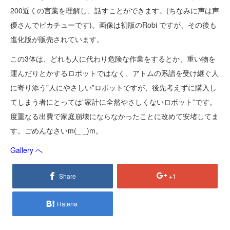
200近くの言葉を理解し、話すことができます。(ちなみに声は声
優さんでピカチューです)。画像は初版のRobi ですが、その後も
進化版が販売されています。
この3体は、どれも人に代わり危険な作業をするとか、重い物を
運んだりとかするロボットではなく、アトムの系譜を受け継ぐ人
に寄り添う”人にやさしい”ロボットですが、後先考えずに購入し
てしまう者にとっては”家計に全然やさしくないロボット”です。
度重なる出費で家庭崩壊にならなかったことに改めて安堵してま
す。ごめんなさいm(_ _)m。
Gallery へ
Share
+1
Hatena