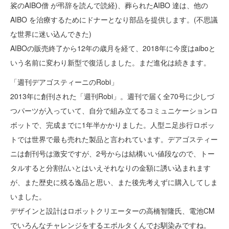
裟のAIBO僧 が弔辞を読んで読経)、葬られたAIBO 達は、他の
AIBO を治療するためにドナーとなり部品を提供します。(不思議
な世界に迷い込んできた)
AIBOの販売終了から12年の歳月を経て、2018年に今度はaiboと
いう名前に変わり新型で復活しました。まだ進化は続きます。
「週刊デアゴスティーニのRobi」
2013年に創刊された「週刊Robi」。週刊で届く全70号に少しづ
つパーツが入っていて、自分で組み立てるコミュニケーションロ
ボットで、完成までに1年半かかりました。人型ニ足歩行ロボッ
トでは世界で最も売れた製品と言われています。デアゴスティー
ニは創刊号は激安ですが、2号からは結構いい値段なので、トー
タルすると分割払いとはいえそれなりの金額に誘い込まれます
が、また歴史に残る逸品と思い、また後先考えずに購入してしま
いました。
デザインと設計はロボットクリエーターの高橋智隆氏、電池CM
でいろんなチャレンジをするエボルタくんでお馴染みですね。