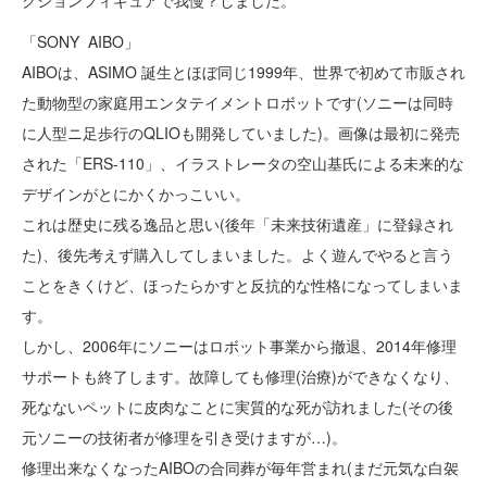
クションフィギュアで我慢？しました。
「SONY AIBO」
AIBOは、ASIMO 誕生とほぼ同じ1999年、世界で初めて市販され
た動物型の家庭用エンタテイメントロボットです(ソニーは同時
に人型ニ足歩行のQLIOも開発していました)。画像は最初に発売
された「ERS-110」、イラストレータの空山基氏による未来的な
デザインがとにかくかっこいい。
これは歴史に残る逸品と思い(後年「未来技術遺産」に登録され
た)、後先考えず購入してしまいました。よく遊んでやると言う
ことをきくけど、ほったらかすと反抗的な性格になってしまいま
す。
しかし、2006年にソニーはロボット事業から撤退、2014年修理
サポートも終了します。故障しても修理(治療)ができなくなり、
死なないペットに皮肉なことに実質的な死が訪れました(その後
元ソニーの技術者が修理を引き受けますが…)。
修理出来なくなったAIBOの合同葬が毎年営まれ(まだ元気な白袈