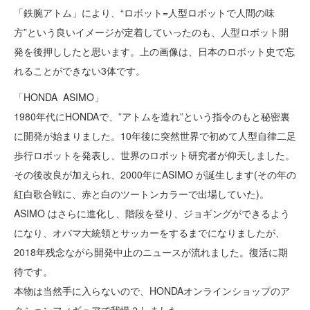
「鉄腕アトム」により、“ロボット=人型ロボットで人間の味
方”という良いイメージが定着していったのも、人型ロボット開
発を後押ししたと思います。上の画像は、日本のロボット史で忘
れることができない3体です。
「HONDA ASIMO」
1980年代にHONDAで、”アトムを造れ”という指令のもと秘密裏
に開発が始まりました。10年後に突然世界で初めて人型自律二足
歩行ロボットを発表し、世界のロボット研究者が仰天しました。
その後改良が加えられ、2000年にASIMO が誕生します(その年の
紅白歌合戦に、赤と白のツートンカラーで出場していた)。
ASIMO はさらに進化し、階段を登り、ジョギングができるよう
になり、オバマ大統領とサッカーをするまでになりましたが、
2018年残念ながら開発中止のニュースが流れました。復活に期
待です。
本物は当然手に入らないので、HONDAオンラインショップのア