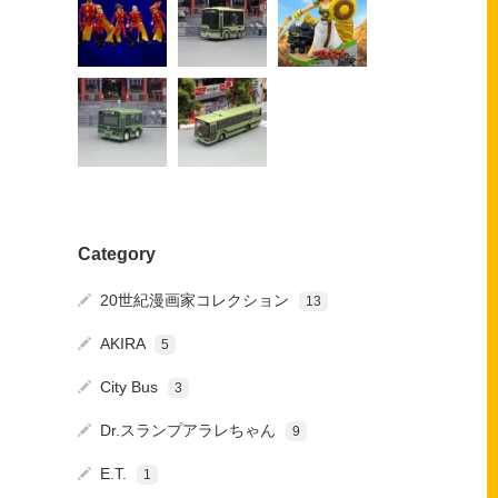
Category
20世紀漫画家コレクション
13
AKIRA
5
City Bus
3
Dr.スランプアラレちゃん
9
E.T.
1