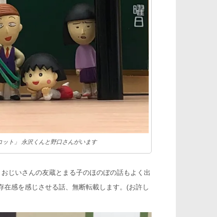
ット」 永沢くんと野口さんがいます
きおじいさんの友蔵とまる子のほのぼの話もよく出
存在感を感じさせる話、無断転載します。(お許し