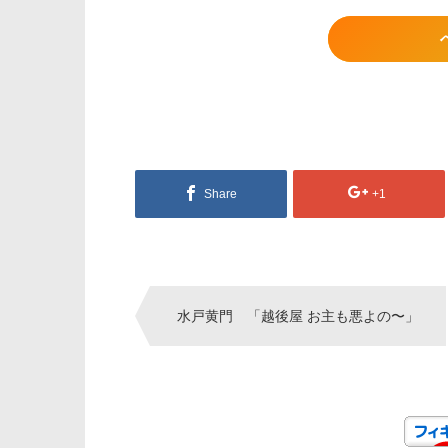
Share
+1
Post
水戸黄門 「越後屋 お主も悪よの〜」
navigation