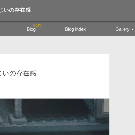
じいの存在感
Blog
Blog Index
Gallery
Trading Figure
Tamiya Miritar
色鉛筆の風景
じいの存在感
kyoto city bu