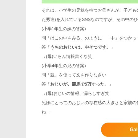
それは、小学生の兄妹を持つお母さんが、子ども
た秀逸)を入れているSNSなのですが、その中の
(小学1年生の妹の答案)
問「はこの中をみる」のように 「中」をつかって
答「
うちのおじいは、中そつです。
」
→(母)いらん情報書くな笑
(小学4年生の兄の答案)
問「競」を使って文を作りなさい
答「
おじいが、競馬で5万すった。
」
→(母)おじいの情報、漏らしすぎ笑
兄妹にとってのおじいの存在感の大きさと家族の仲
ね…
Gal