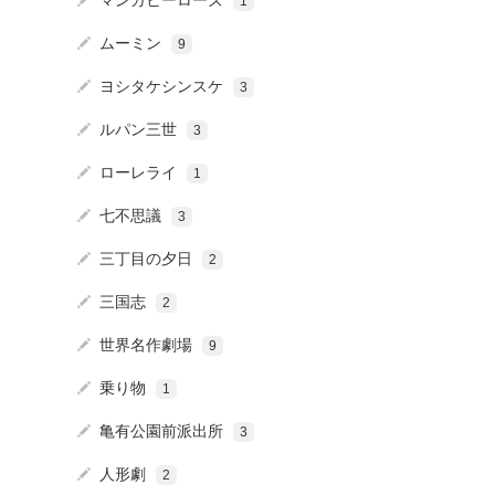
マンガヒーローズ
1
ムーミン
9
ヨシタケシンスケ
3
ルパン三世
3
ローレライ
1
七不思議
3
三丁目の夕日
2
三国志
2
世界名作劇場
9
乗り物
1
亀有公園前派出所
3
人形劇
2