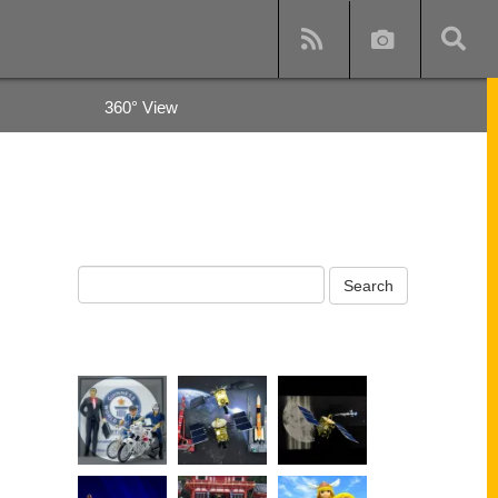
360° View
y
s and subway