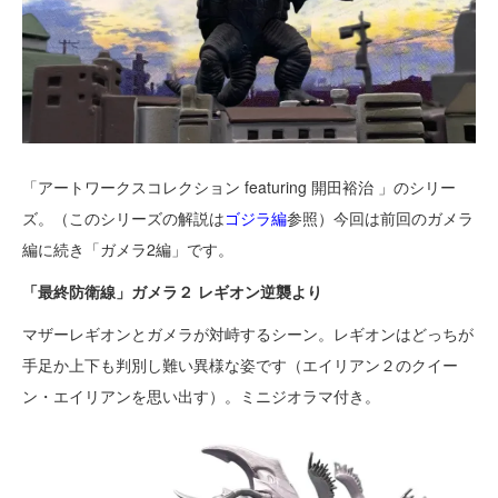
「アートワークスコレクション
featuring
開田裕治
」のシリー
ズ。（このシリーズの解説は
ゴジラ編
参照）今回は前回のガメラ
編に続き「ガメラ2編」です。
「最終防衛線」ガメラ２ レギオン逆襲より
マザーレギオンとガメラが対峙するシーン。レギオンはどっちが
手足か上下も判別し難い異様な姿です（エイリアン２のクイー
ン・エイリアンを思い出す）。ミニジオラマ付き。