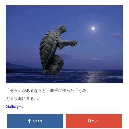
「そら」があるならと、勝手に作った「うみ」
ガメラ海に還る…
Galleryへ
Share
+1