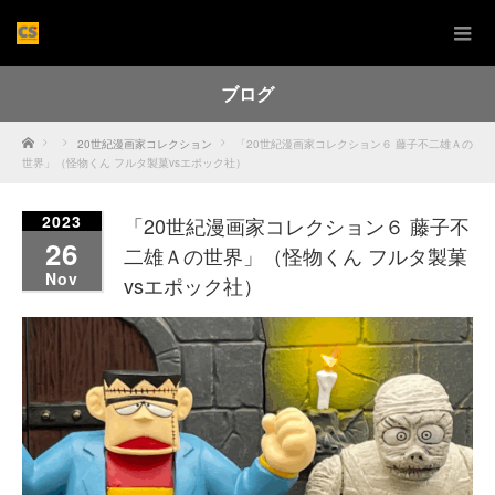
ブログ
Home
20世紀漫画家コレクション
「20世紀漫画家コレクション６ 藤子不二雄Ａの
世界」（怪物くん フルタ製菓vsエポック社）
2023
「20世紀漫画家コレクション６ 藤子不
26
二雄Ａの世界」（怪物くん フルタ製菓
Nov
vsエポック社）