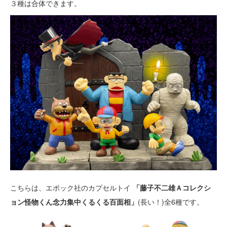
３種は合体できます。
こちらは、エポック社のカプセルトイ
「藤子不二雄Ａコレクシ
ョン怪物くん念力集中くるくる百面相」
(長い！)全6種です。