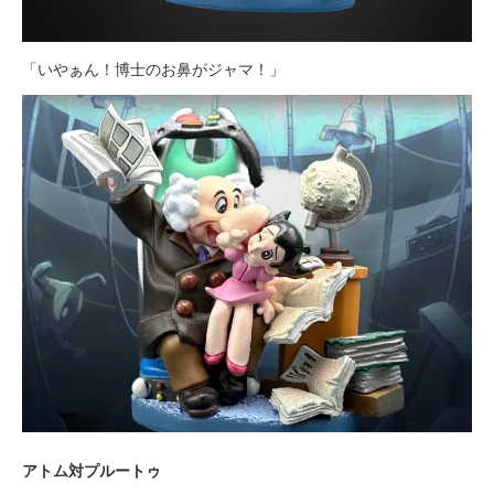
「いやぁん！博士のお鼻がジャマ！」
アトム対プルートゥ