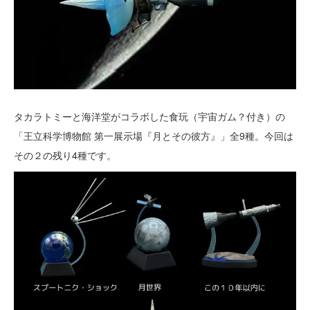
タカラトミーと海洋堂がコラボした食玩（宇宙ガム？付き）の
「王立科学博物館 第一展示場『月とその彼方』」全9種。今回は
その２の残り4種です。