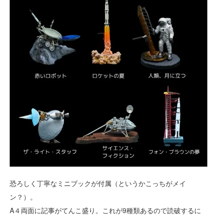
恐ろしく丁寧なミニブックが付属（というかこっちがメイ
ン？）。
A４両面に記事がてんこ盛り。これが9種類あるので読破するに