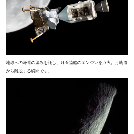
地球への帰還の望みを託し、月着陸船のエンジンを点火。月軌道
から離脱する瞬間です。