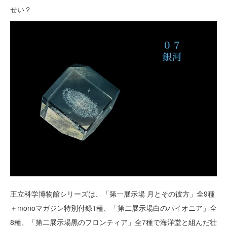
せい？
王立科学博物館シリーズは、「第一展示場 月とその彼方」全9種
＋monoマガジン特別付録1種、「第二展示場白のパイオニア」全
8種、「第二展示場黒のフロンティア」全7種で海洋堂と組んだ壮