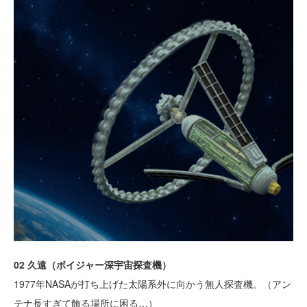
02 久遠（ボイジャー深宇宙探査機）
1977年NASAが打ち上げた太陽系外に向かう無人探査機。（アン
テナ長すぎて飾る場所に困る…）