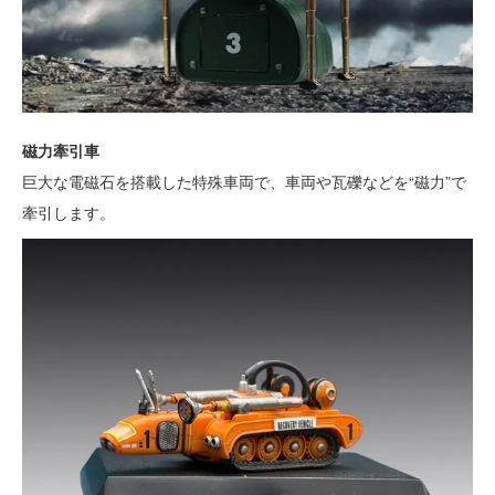
磁力牽引車
巨大な電磁石を搭載した特殊車両で、車両や瓦礫などを“磁力”で
牽引します。