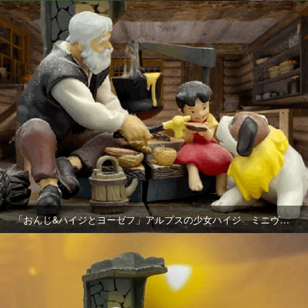
「おんじ&ハイジとヨーゼフ」アルプスの少女ハイジ ミニヴィネットコレクション１