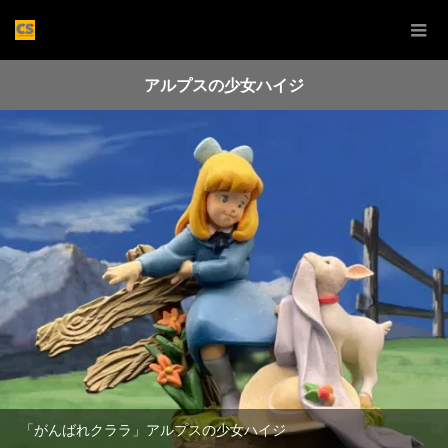
アルプスの少女ハイジ
「がんばれクララ」アルプスの少女ハイジ