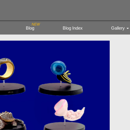
Blog
Blog Index
Gallery
Trading Figure
Tamiya Miritar
色鉛筆の風景
kyoto city bu