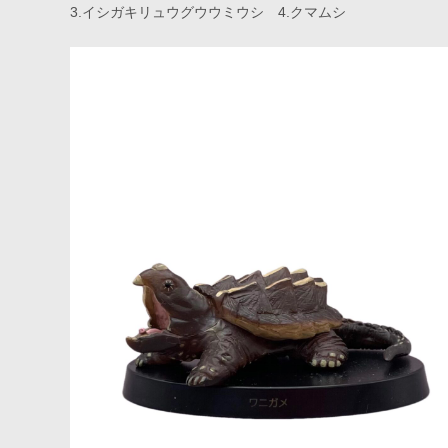
3.イシガキリュウグウウミウシ 4.クマムシ