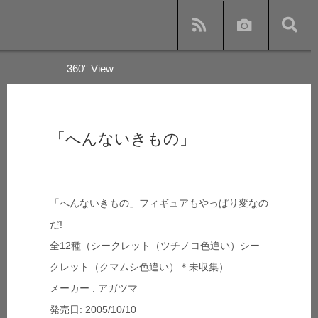
360° View
y
「へんないきもの」
s and subway
「へんないきもの」フィギュアもやっぱり変なの
だ!
全12種（シークレット（ツチノコ色違い）シー
クレット（クマムシ色違い）＊未収集）
メーカー : アガツマ
発売日: 2005/10/10