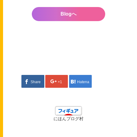
Blogへ
Share
+1
Hatena
にほんブログ村