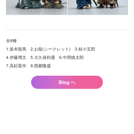
全8種
1.坂本龍馬 2.お龍(シークレット) 3.桂小五郎
4.伊藤博文 5.大久保利通 6.中岡慎太郎
7.高杉晋作 8.西郷隆盛
Blog へ