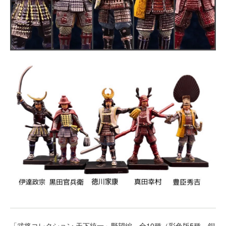
「武将コレクション 天下統一」野望編 全10種（彩色版5種、銅