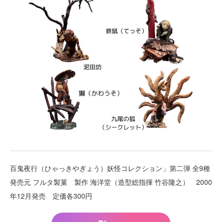
百鬼夜行（ひゃっきやぎょう）妖怪コレクション」第二弾 全9種
発売元 フルタ製菓 製作 海洋堂（造型総指揮 竹谷隆之） 2000
年12月発売 定価各300円