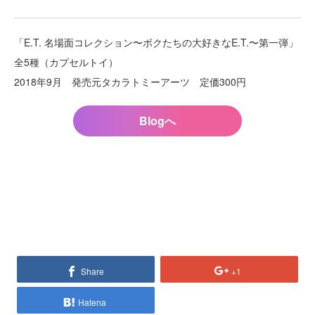
「E.T. 名場面コレクション〜ボクたちの大好きなE.T.〜第一弾」
全5種（カプセルトイ）
2018年9月 発売元タカラトミーアーツ 定価300円
Blogへ
Share
+1
Hatena