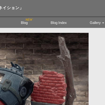
ジネイション」
Blog
Blog Index
Gallery
Trading Figure
Tamiya Miritar
色鉛筆の風景
kyoto city bu