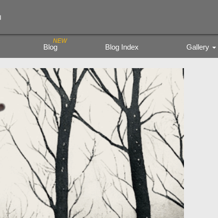
」
Blog
Blog Index
Gallery
Trading Figure
Tamiya Miritar
色鉛筆の風景
kyoto city bu