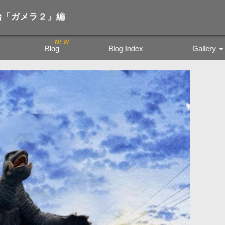
裕治「ガメラ２」編
Blog
Blog Index
Gallery
Trading Figure
Tamiya Miritar
色鉛筆の風景
kyoto city bu