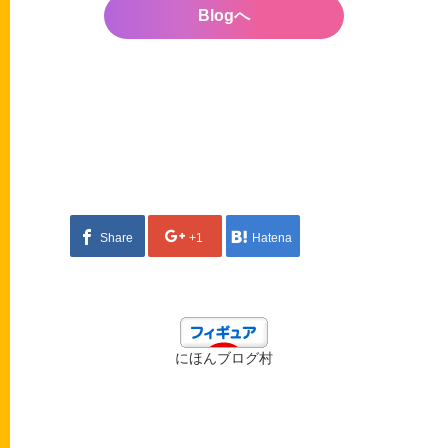
Blogへ
Share
+1
Hatena
にほんブログ村