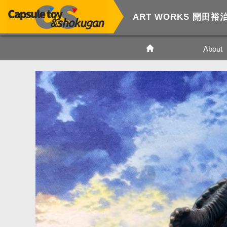
ART WORKS 開田
About