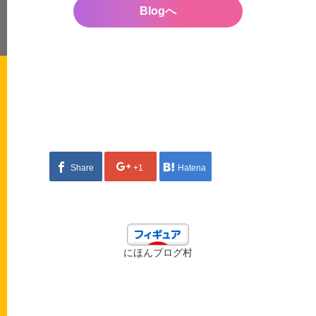
Blogへ
Share
+1
Hatena
にほんブログ村