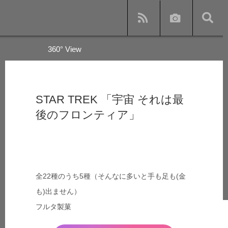
360° View
y
STAR TREK 「宇宙 それは最
後のフロンティア」
s and subway
全22種のうち5種（そんなに多いと手も足も(金
も)出ません）
フルタ製菓