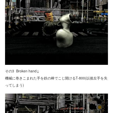
その3 Broken hand↓
機械に巻きこまれた手を鉄の棒でこじ開けるT-800(以後左手を失
ってしまう)