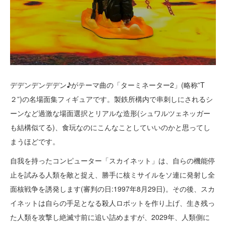
デデンデンデデン♪がテーマ曲の「ターミネーター2」(略称”T
２”)の名場面集フィギュアです。製鉄所構内で串刺しにされるシ
ーンなど過激な場面選択とリアルな造形(シュワルツェネッガー
も結構似てる)、食玩なのにこんなことしていいのかと思ってし
まうほどです。
自我を持ったコンピューター「スカイネット」は、自らの機能停
止を試みる人類を敵と捉え、勝手に核ミサイルをソ連に発射し全
面核戦争を誘発します(審判の日:1997年8月29日)。その後、スカ
イネットは自らの手足となる殺人ロボットを作り上げ、生き残っ
た人類を攻撃し絶滅寸前に追い詰めますが、2029年、人類側に