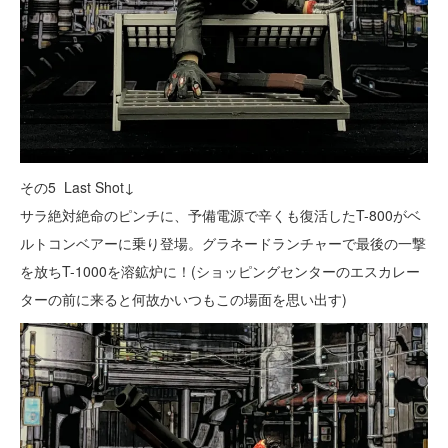
その5 Last Shot↓
サラ絶対絶命のピンチに、予備電源で辛くも復活したT-800がベ
ルトコンベアーに乗り登場。グラネードランチャーで最後の一撃
を放ちT-1000を溶鉱炉に！(ショッピングセンターのエスカレー
ターの前に来ると何故かいつもこの場面を思い出す)