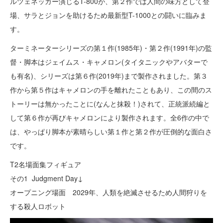
ルツェネッガー演じるT-800が、第２作では人間の味方として登
場、サラとジョンを助けるため最新型T-1000との闘いに臨みま
す。
ターミネーターシリーズの第１作(1985年)・第２作(1991年)の監
督・脚本はジェイムス・キャメロン(タイタニックやアバターで
も有名)、シリーズは第６作(2019年)まで製作されました。第３
作から第５作はキャメロンの手を離れたこともあり、この間のス
トーリーは無かったことに(なんと抹殺！)されて、正統派続編と
して第６作が再びキャメロンにより製作されます。全6作の中で
は、やっぱり脚本が素晴らしい第１作と第２作が圧倒的な面白さ
です。
T2名場面集フィギュア
その1 Judgment Day↓
オープニング場面 2029年、人類を絶滅させるため人間狩りを
する殺人ロボット