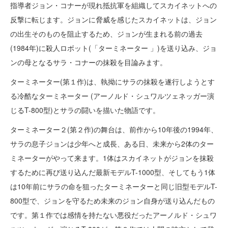
指導者ジョン・コナーが現れ抵抗軍を組織してスカイネットへの
反撃に転じます。ジョンに脅威を感じたスカイネットは、ジョン
の出生そのものを阻止するため、ジョンが生まれる前の過去
(1984年)に殺人ロボット(「ターミネーター 」)を送り込み、ジョ
ンの母となるサラ・コナーの抹殺を目論みます。
ターミネーター(第１作)は、執拗にサラの抹殺を遂行しようとす
る冷酷なターミネーター (アーノルド・シュワルツェネッガー演
じるT-800型)とサラの闘いを描いた物語です。
ターミネーター２(第２作)の舞台は、前作から10年後の1994年、
サラの息子ジョンは少年へと成長、ある日、未来から2体のター
ミネーターがやって来ます。1体はスカイネットがジョンを抹殺
するために再び送り込んだ最新モデルT-1000型、そしてもう1体
は10年前にサラの命を狙ったターミネーターと同じ旧型モデルT-
800型で、ジョンを守るため未来のジョン自身が送り込んだもの
です。第１作では感情を持たない悪役だったアーノルド・シュワ