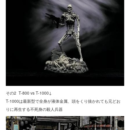
その2 T-800 vs T-1000↓
T-1000は最新型で全身が液体金属、頭をくり抜かれても元どお
りに再生する不死身の殺人兵器