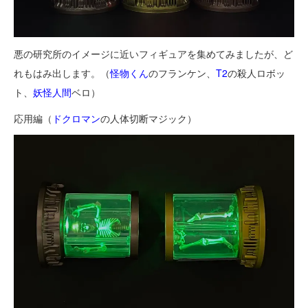
悪の研究所のイメージに近いフィギュアを集めてみましたが、ど
れもはみ出します。（
怪物くん
のフランケン、
T2
の殺人ロボッ
ト、
妖怪人間
ベロ）
応用編（
ドクロマン
の人体切断マジック）