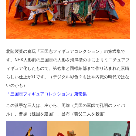
北陸製菓の食玩「三国志フィギュアコレクション」の第弐集で
す。NHK人形劇の三国志の人形を海洋堂の手によりミニチュアフ
ィギュア化したもので、第壱集と同様細部まで作り込まれた素晴
らしい仕上がりです。（デジタル彩色？もはや内職の時代ではな
いのかも）
「三国志フィギュアコレクション」第壱集
この派手な三人は、左から、周瑜（呉国の軍師で孔明のライバ
ル）、曹操（魏国を建国）、呂布（義父二人を殺害）