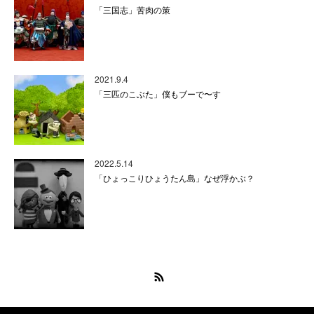
「三国志」苦肉の策
2021.9.4
「三匹のこぶた」僕もブーで〜す
2022.5.14
「ひょっこりひょうたん島」なぜ浮かぶ？
RSS