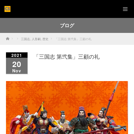
ブログ
Home
三国志
,
人形劇
,
歴史
「三国志 第弐集」三顧の礼
2021
「三国志 第弐集」三顧の礼
20
Nov