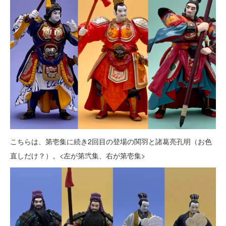
こちらは、第壱集に続き2回目の登場の関羽と諸葛亮孔明（お色
直しだけ？）。<左が第弐集、右が第壱集>