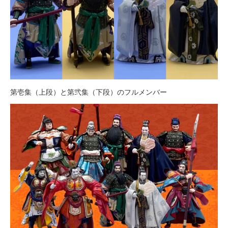
第壱集（上段）と第弐集（下段）のフルメンバー