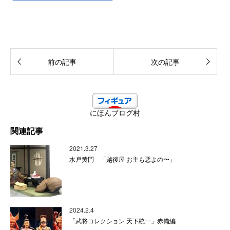
前の記事
次の記事
にほんブログ村
関連記事
2021.3.27
水戸黄門 「越後屋 お主も悪よの〜」
2024.2.4
「武将コレクション 天下統一」赤備編