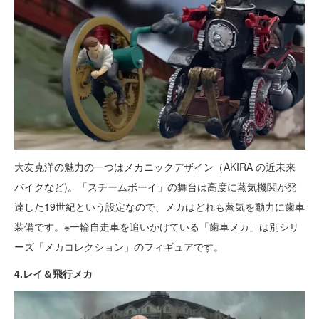
大友克洋の魅力の一つはメカニックデザイン（AKIRA の近未来
バイクなど)。「スチームボーイ」の舞台は高度に蒸気機関が発
達した19世紀という設定なので、メカはどれも蒸気を動力に歯車
装備です。※一輪自走車を追いかけている「歯車メカ」は別シリ
ーズ「メカコレクション」のフィギュアです。
4.レイ＆飛行メカ